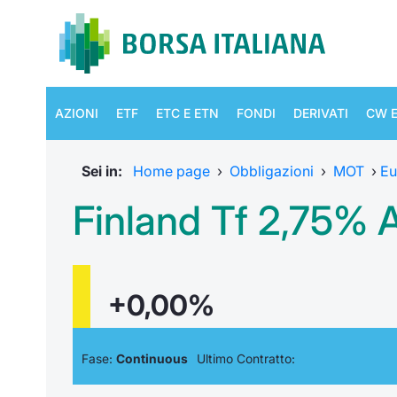
AZIONI
ETF
ETC E ETN
FONDI
DERIVATI
CW E
Sei in:
Home page
›
Obbligazioni
›
MOT
›
Eu
Finland Tf 2,75% 
+0,00%
Fase:
Continuous
Ultimo Contratto: