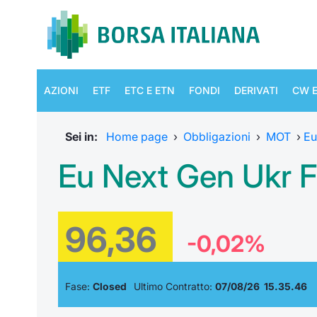
AZIONI
ETF
ETC E ETN
FONDI
DERIVATI
CW E
Sei in:
Home page
›
Obbligazioni
›
MOT
›
Eu
Eu Next Gen Ukr 
96,36
-0,02%
Fase:
Closed
Ultimo Contratto:
07/08/26 15.35.46