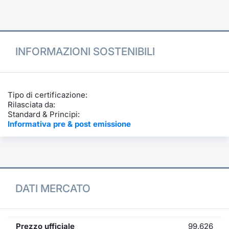
Formazione
Specific
Statistiche del Mercato
Avvisi
INFORMAZIONI SOSTENIBILI
Market
KID
Tipo di certificazione:
Rilasciata da:
Standard & Principi:
Informativa pre & post emissione
DATI MERCATO
Prezzo ufficiale
99,626