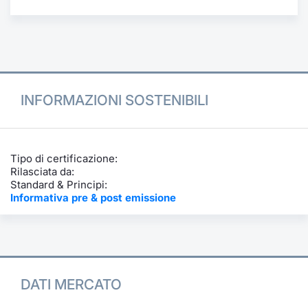
Formazione
Specific
Statistiche del Mercato
Avvisi
Market
INFORMAZIONI SOSTENIBILI
KID
Tipo di certificazione:
Rilasciata da:
Standard & Principi:
Informativa pre & post emissione
DATI MERCATO