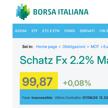
AZIONI
ETF
ETC E ETN
FONDI
DERIVATI
CW E
Sei in:
Home page
›
Obbligazioni
›
MOT
›
Eu
Schatz Fx 2.2% M
99,87
+0,08%
Fase:
Inaccessible
Ultimo Contratto:
07/08/26 12.5