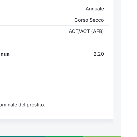
Annuale
e
Corso Secco
ACT/ACT (AFB)
nnua
2,20
ominale del prestito.