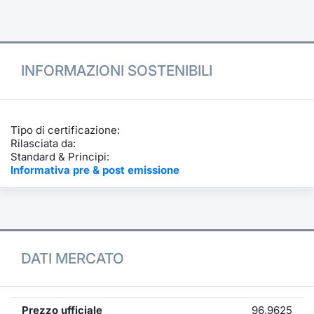
Formazione
Specific
Statistiche del Mercato
Avvisi
INFORMAZIONI SOSTENIBILI
Market
KID
Tipo di certificazione:
Rilasciata da:
Standard & Principi:
Informativa pre & post emissione
DATI MERCATO
Prezzo ufficiale
96,9625