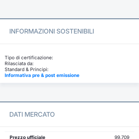
Formazione
Specific
Statistiche del Mercato
Avvisi
INFORMAZIONI SOSTENIBILI
Market
KID
Tipo di certificazione:
Rilasciata da:
Standard & Principi:
Informativa pre & post emissione
DATI MERCATO
Prezzo ufficiale
99,709