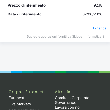
Formazione
Prezzo di riferimento
92,18
Specific
Statistiche del Mercato
Data di riferimento
07/08/2026
Avvisi
Legenda
Market
Dati ed elaborazioni forniti da Skipper Informatica Srl
KID
Gruppo Euronext
Altri link
Euronext
Comitato Corporate
Governance
Live Markets
Lavora con noi