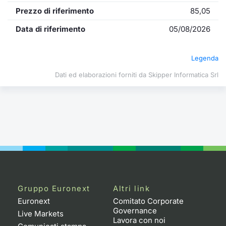
Formazione
Prezzo di riferimento
85,05
Specific
Statistiche del Mercato
Data di riferimento
05/08/2026
Avvisi
Legenda
Market
Dati ed elaborazioni forniti da Skipper Informatica Srl
KID
Gruppo Euronext
Altri link
Euronext
Comitato Corporate
Governance
Live Markets
Lavora con noi