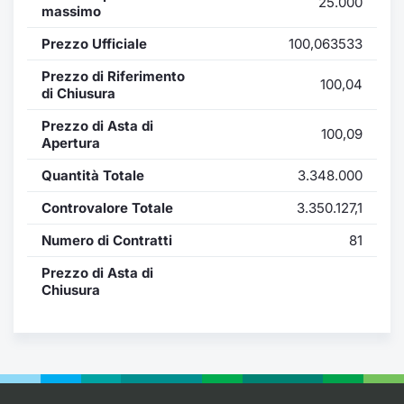
25.000
Formazione
massimo
Specific
Prezzo Ufficiale
100,063533
Statistiche del Mercato
Avvisi
Prezzo di Riferimento
100,04
di Chiusura
Market
Prezzo di Asta di
100,09
Apertura
KID
Quantità Totale
3.348.000
Controvalore Totale
3.350.127,1
Numero di Contratti
81
Prezzo di Asta di
Chiusura