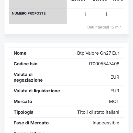
Formazione
Specific
NUMERO PROPOSTE
1
1
1
Statistiche del Mercato
Avvisi
Dati ritardati 15 min
Market
Nome
Btp Valore Gn27 Eur
KID
Codice Isin
IT0005547408
Valuta di
EUR
negoziazione
Valuta di liquidazione
EUR
Mercato
MOT
Tipologia
Titoli di stato italiani
Fase di Mercato
Inaccessible