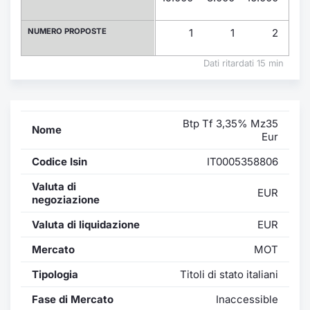
Formazione
Specific
NUMERO PROPOSTE
1
1
2
Statistiche del Mercato
Avvisi
Dati ritardati 15 min
Market
Btp Tf 3,35% Mz35
KID
Nome
Eur
Codice Isin
IT0005358806
Valuta di
EUR
negoziazione
Valuta di liquidazione
EUR
Mercato
MOT
Tipologia
Titoli di stato italiani
Fase di Mercato
Inaccessible