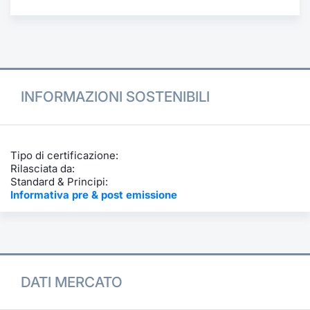
Formazione
Specific
Statistiche del Mercato
Avvisi
Market
INFORMAZIONI SOSTENIBILI
KID
Tipo di certificazione:
Rilasciata da:
Standard & Principi:
Informativa pre & post emissione
DATI MERCATO