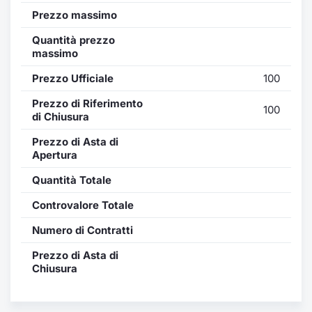
Formazione
Prezzo massimo
Specific
Statistiche del Mercato
Quantità prezzo
massimo
Avvisi
Prezzo Ufficiale
100
Market
Prezzo di Riferimento
100
di Chiusura
KID
Prezzo di Asta di
Apertura
Quantità Totale
Controvalore Totale
Numero di Contratti
Prezzo di Asta di
Chiusura