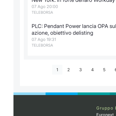
07 Ago 20:00
TELEBORSA
PLC: Pendant Power lancia OPA sul 
azione, obiettivo delisting
07 Ago 19:31
TELEBORSA
1
2
3
4
5
Gruppo 
Euronext