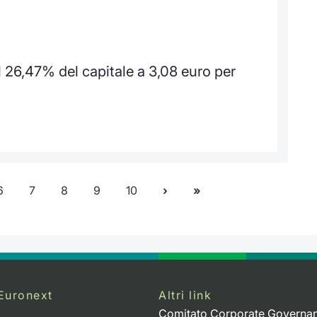
26,47% del capitale a 3,08 euro per
6
7
8
9
10
Euronext
Altri link
Comitato Corporate Governa