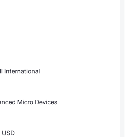
l International
anced Micro Devices
1 USD