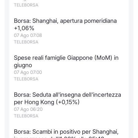
Formaz
TELEBORSA
Specific
Statisti
Borsa: Shanghai, apertura pomeridiana
Avvisi
+1,06%
07 Ago 07:08
Market
TELEBORSA
KID
Spese reali famiglie Giappone (MoM) in
giugno
07 Ago 07:00
TELEBORSA
Borsa: Seduta all'insegna dell'incertezza
per Hong Kong (+0,15%)
07 Ago 06:20
TELEBORSA
Borsa: Scambi in positivo per Shanghai,