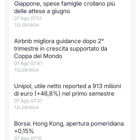
Giappone, spese famiglie crollano più
Notizie e Formazione
Docume
Per emit
Docume
Dividen
Emittent
KID/PRI
Notizie
Servizi 
delle attese a giugno
07 Ago 07:51
Chi siamo
Listed 
Docume
Formazi
BTP Min
Formaz
Listing
Statisti
Dati di
TELEBORSA
Milan
Airbnb migliora guidance dopo 2°
Calenda
Formazi
BONO Mi
Material
Analisi 
Segmen
trimestre in crescita supportato da
Coppa del Mondo
IPO e M
OAT Min
Intermed
Mercato
07 Ago 07:47
TELEBORSA
Cambi
BUND Mi
Mifid 2
BTP
Unipol, utile netto reported a 913 milioni
MiFID 2
BTP Min
Regolam
Market M
di euro (+46,8%) nel primo semestre
Speciali
07 Ago 07:37
Opzioni
Academ
TELEBORSA
RFQ
Opzioni 
Borsa: Hong Kong, apertura pomeridiana
Spread 
+0,15%
Indicato
07 Ago 07:10