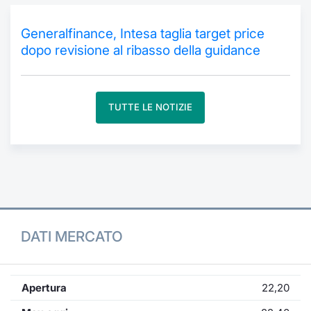
Formaz
Specific
Generalfinance, Intesa taglia target price
Statisti
dopo revisione al ribasso della guidance
Avvisi
Market
TUTTE LE NOTIZIE
KID
DATI MERCATO
Apertura
22,20