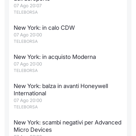
Formaz
07 Ago 20:07
Specific
TELEBORSA
Statisti
Avvisi
New York: in calo CDW
07 Ago 20:00
Market
TELEBORSA
KID
New York: in acquisto Moderna
07 Ago 20:00
TELEBORSA
New York: balza in avanti Honeywell
International
07 Ago 20:00
TELEBORSA
New York: scambi negativi per Advanced
Micro Devices