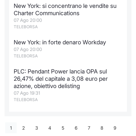
New York: si concentrano le vendite su
Charter Communications
07 Ago 20:00
TELEBORSA
New York: in forte denaro Workday
07 Ago 20:00
TELEBORSA
PLC: Pendant Power lancia OPA sul
26,47% del capitale a 3,08 euro per
azione, obiettivo delisting
07 Ago 19:31
TELEBORSA
1
2
3
4
5
6
7
8
9