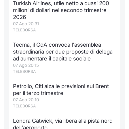
Turkish Airlines, utile netto a quasi 200
Notizie e Formazione
Docume
Per emit
Docume
Dividen
Emittent
KID/PRI
Notizie
Servizi 
milioni di dollari nel secondo trimestre
2026
Chi siamo
Listed 
Docume
Formazi
BTP Min
Formaz
Listing
Statisti
Dati di
07 Ago 20:31
Milan
TELEBORSA
Calenda
Formazi
BONO Mi
Material
Analisi 
Segmen
Tecma, il CdA convoca l'assemblea
straordinaria per due proposte di delega
IPO e M
OAT Min
Intermed
Mercato
ad aumentare il capitale sociale
07 Ago 20:15
Cambi
BUND Mi
Mifid 2
BTP
TELEBORSA
MiFID 2
BTP Min
Regolam
Market M
Petrolio, Citi alza le previsioni sul Brent
Speciali
per il terzo trimestre
Opzioni
Academ
07 Ago 20:10
RFQ
TELEBORSA
Opzioni 
Spread 
Londra Gatwick, via libera alla pista nord
Indicato
dell'aeroporto