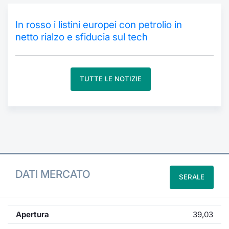
Formaz
Specific
In rosso i listini europei con petrolio in
Statisti
netto rialzo e sfiducia sul tech
Avvisi
Market
TUTTE LE NOTIZIE
KID
DATI MERCATO
SERALE
Apertura
39,03