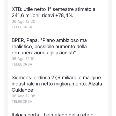
Notizie e Formazione
Docume
Per emit
Docume
Dividen
Emittent
KID/PRI
Notizie
Servizi 
XTB: utile netto 1° semestre stimato a
241,6 milioni, ricavi +78,4%
Chi siamo
Listed 
Docume
Formazi
BTP Min
Formaz
Listing
Statisti
Dati di
06 Ago 12:20
Milan
TELEBORSA
Calenda
Formazi
BONO Mi
Material
Analisi 
Segmen
BPER, Papa: "Piano ambizioso ma
realistico, possibile aumento della
IPO e M
OAT Min
Intermed
Mercato
remunerazione agli azionisti"
06 Ago 12:10
Cambi
BUND Mi
Mifid 2
BTP
TELEBORSA
MiFID 2
BTP Min
Regolam
Market M
Siemens: ordini a 27,9 miliardi e margine
Speciali
industriale in netto miglioramento. Alzata
Opzioni
Academ
Guidance
RFQ
06 Ago 12:08
Opzioni 
TELEBORSA
Spread 
Indicato
Italgas porta il biometano nella rete di