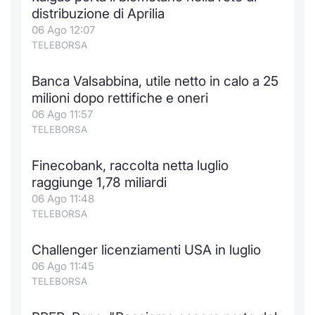
Formaz
distribuzione di Aprilia
Specific
06 Ago 12:07
Statisti
TELEBORSA
Avvisi
Banca Valsabbina, utile netto in calo a 25
Market
milioni dopo rettifiche e oneri
06 Ago 11:57
KID
TELEBORSA
Finecobank, raccolta netta luglio
raggiunge 1,78 miliardi
06 Ago 11:48
TELEBORSA
Challenger licenziamenti USA in luglio
06 Ago 11:45
TELEBORSA