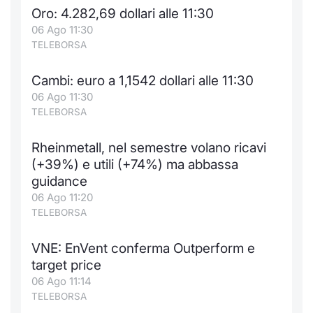
Oro: 4.282,69 dollari alle 11:30
06 Ago 11:30
TELEBORSA
Cambi: euro a 1,1542 dollari alle 11:30
06 Ago 11:30
TELEBORSA
Rheinmetall, nel semestre volano ricavi
(+39%) e utili (+74%) ma abbassa
guidance
06 Ago 11:20
TELEBORSA
VNE: EnVent conferma Outperform e
target price
06 Ago 11:14
TELEBORSA