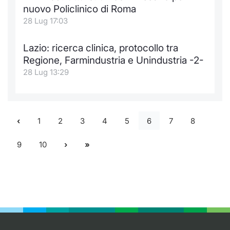
nuovo Policlinico di Roma
28 Lug 17:03
Lazio: ricerca clinica, protocollo tra
Regione, Farmindustria e Unindustria -2-
28 Lug 13:29
1
2
3
4
5
6
7
8
9
10