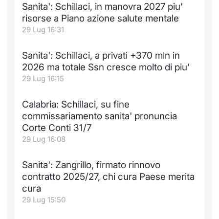
Sanita': Schillaci, in manovra 2027 piu'
Notizie e Formazione
Docume
Per emit
Docume
Dividen
Emittent
KID/PRI
Notizie
Servizi 
risorse a Piano azione salute mentale
29 Lug 16:31
Chi siamo
Listed 
Docume
Formazi
BTP Min
Formaz
Listing
Statisti
Dati di
Milan
Sanita': Schillaci, a privati +370 mln in
Calenda
Formazi
BONO Mi
Material
Analisi 
2026 ma totale Ssn cresce molto di piu'
Segmen
29 Lug 16:15
IPO e M
OAT Min
Intermed
Mercato
Calabria: Schillaci, su fine
Cambi
BUND Mi
Mifid 2
commissariamento sanita' pronuncia
BTP
Corte Conti 31/7
MiFID 2
BTP Min
Regolam
29 Lug 16:08
Market M
Speciali
Opzioni
Academ
Sanita': Zangrillo, firmato rinnovo
RFQ
contratto 2025/27, chi cura Paese merita
Opzioni 
cura
Spread 
29 Lug 15:50
Indicato