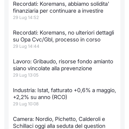
Formaz
Recordati: Koremans, abbiamo solidita'
Specific
finanziaria per continuare a investire
Statisti
29 Lug 14:52
Avvisi
Recordati: Koremans, no ulteriori dettagli
Market
su Opa Cvc/Gbl, processo in corso
29 Lug 14:44
KID
Lavoro: Gribaudo, risorse fondo amianto
siano vincolate alla prevenzione
29 Lug 13:05
Industria: Istat, fatturato +0,6% a maggio,
+2,2% su anno (RCO)
29 Lug 10:08
Camera: Nordio, Pichetto, Calderoli e
Schillaci oggi alla seduta del question