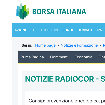
AZIONI
ETF
ETC E ETN
FONDI
DERIVATI
CW E
Sei in:
Home page
›
Notizie e Formazione
›
R
Prima Pagina
Commenti
Economia
Fin
NOTIZIE RADIOCOR - 
Consip: prevenzione oncologica, pr