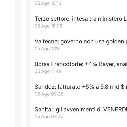
05 Ago 19:15
Terzo settore: intesa tra ministero 
05 Ago 18:08
Valtecne: governo non usa golden 
05 Ago 17:17
Borsa Francoforte: +4% Bayer, analis
05 Ago 11:49
Sandoz: fatturato +5% a 5,8 mld $ 
05 Ago 09:28
Sanita': gli avvenimenti di VENERDI
05 Ago 07:24