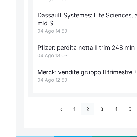
Dassault Systemes: Life Sciences, 
mld $
04 Ago 14:59
Pfizer: perdita netta II trim 248 mln
04 Ago 13:03
Merck: vendite gruppo II trimestre +
04 Ago 12:59
1
2
3
4
5