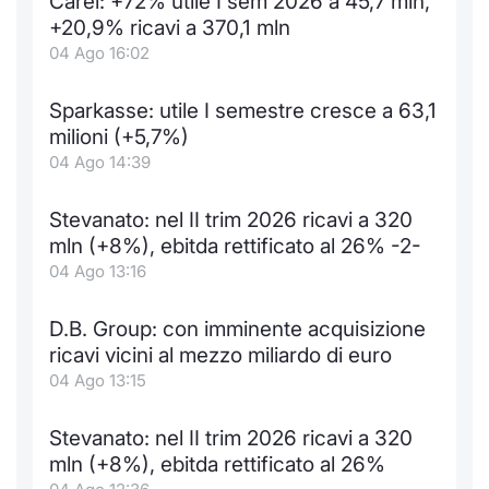
Carel: +72% utile I sem 2026 a 45,7 mln,
Formaz
+20,9% ricavi a 370,1 mln
Specific
04 Ago 16:02
Statisti
Avvisi
Sparkasse: utile I semestre cresce a 63,1
milioni (+5,7%)
Market
04 Ago 14:39
KID
Stevanato: nel II trim 2026 ricavi a 320
mln (+8%), ebitda rettificato al 26% -2-
04 Ago 13:16
D.B. Group: con imminente acquisizione
ricavi vicini al mezzo miliardo di euro
04 Ago 13:15
Stevanato: nel II trim 2026 ricavi a 320
mln (+8%), ebitda rettificato al 26%