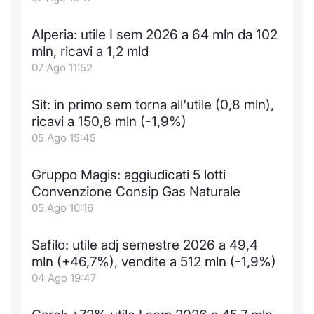
Notizie e Formazione
Docume
Per emit
Docume
Dividen
Emittent
KID/PRI
Notizie
Servizi 
Alperia: utile I sem 2026 a 64 mln da 102
mln, ricavi a 1,2 mld
Chi siamo
Listed 
Docume
Formazi
BTP Min
Formaz
Listing
Statisti
Dati di
07 Ago 11:52
Milan
Calenda
Formazi
BONO Mi
Material
Analisi 
Segmen
Sit: in primo sem torna all'utile (0,8 mln),
ricavi a 150,8 mln (-1,9%)
IPO e M
OAT Min
Intermed
Mercato
05 Ago 15:45
Cambi
BUND Mi
Mifid 2
BTP
Gruppo Magis: aggiudicati 5 lotti
Convenzione Consip Gas Naturale
MiFID 2
BTP Min
Regolam
Market M
05 Ago 10:16
Speciali
Opzioni
Academ
Safilo: utile adj semestre 2026 a 49,4
RFQ
mln (+46,7%), vendite a 512 mln (-1,9%)
Opzioni 
04 Ago 19:47
Spread 
Indicato