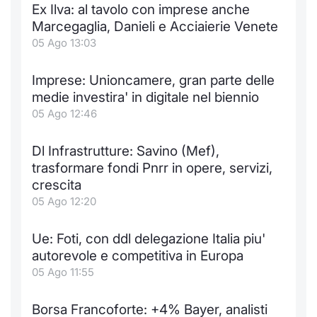
Ex Ilva: al tavolo con imprese anche
Notizie e Formazione
Docume
Per emit
Docume
Dividen
Emittent
KID/PRI
Notizie
Servizi 
Marcegaglia, Danieli e Acciaierie Venete
05 Ago 13:03
Chi siamo
Listed 
Docume
Formazi
BTP Min
Formaz
Listing
Statisti
Dati di
Milan
Imprese: Unioncamere, gran parte delle
Calenda
Formazi
BONO Mi
Material
Analisi 
medie investira' in digitale nel biennio
Segmen
05 Ago 12:46
IPO e M
OAT Min
Intermed
Mercato
Dl Infrastrutture: Savino (Mef),
Cambi
BUND Mi
Mifid 2
trasformare fondi Pnrr in opere, servizi,
BTP
crescita
MiFID 2
BTP Min
Regolam
05 Ago 12:20
Market M
Speciali
Opzioni
Academ
Ue: Foti, con ddl delegazione Italia piu'
RFQ
autorevole e competitiva in Europa
Opzioni 
05 Ago 11:55
Spread 
Indicato
Borsa Francoforte: +4% Bayer, analisti