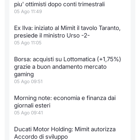
Formaz
piu' ottimisti dopo conti trimestrali
Specific
05 Ago 11:49
Statisti
Avvisi
Ex Ilva: iniziato al Mimit il tavolo Taranto,
presiede il ministro Urso -2-
Market
05 Ago 11:05
KID
Borsa: acquisti su Lottomatica (+1,75%)
grazie a buon andamento mercato
gaming
05 Ago 09:51
Morning note: economia e finanza dai
giornali esteri
05 Ago 09:41
Ducati Motor Holding: Mimit autorizza
Accordo di sviluppo