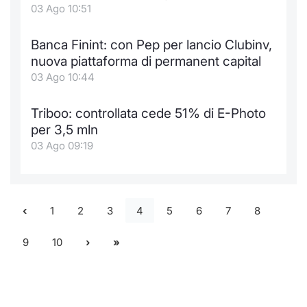
03 Ago 10:51
Banca Finint: con Pep per lancio Clubinv,
nuova piattaforma di permanent capital
03 Ago 10:44
Triboo: controllata cede 51% di E-Photo
per 3,5 mln
03 Ago 09:19
1
2
3
4
5
6
7
8
9
10