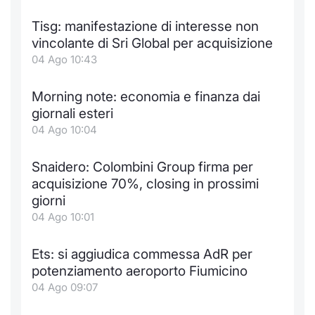
Notizie e Formazione
Docume
Per emit
Docume
Dividen
Emittent
KID/PRI
Notizie
Servizi 
Tisg: manifestazione di interesse non
vincolante di Sri Global per acquisizione
Chi siamo
Listed 
Docume
Formazi
BTP Min
Formaz
Listing
Statisti
Dati di
04 Ago 10:43
Milan
Calenda
Formazi
BONO Mi
Material
Analisi 
Morning note: economia e finanza dai
Segmen
giornali esteri
IPO e M
OAT Min
Intermed
04 Ago 10:04
Mercato
Cambi
BUND Mi
Mifid 2
Snaidero: Colombini Group firma per
BTP
acquisizione 70%, closing in prossimi
MiFID 2
BTP Min
Regolam
giorni
Market M
04 Ago 10:01
Speciali
Opzioni
Academ
RFQ
Ets: si aggiudica commessa AdR per
Opzioni 
potenziamento aeroporto Fiumicino
Spread 
04 Ago 09:07
Indicato