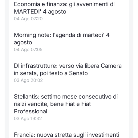
Formaz
Economia e finanza: gli avvenimenti di
Specific
MARTEDI' 4 agosto
Statisti
04 Ago 07:20
Avvisi
Morning note: l'agenda di martedi' 4
Market
agosto
04 Ago 07:05
KID
Dl infrastrutture: verso via libera Camera
in serata, poi testo a Senato
03 Ago 20:02
Stellantis: settimo mese consecutivo di
rialzi vendite, bene Fiat e Fiat
Professional
03 Ago 19:32
Francia: nuova stretta sugli investimenti