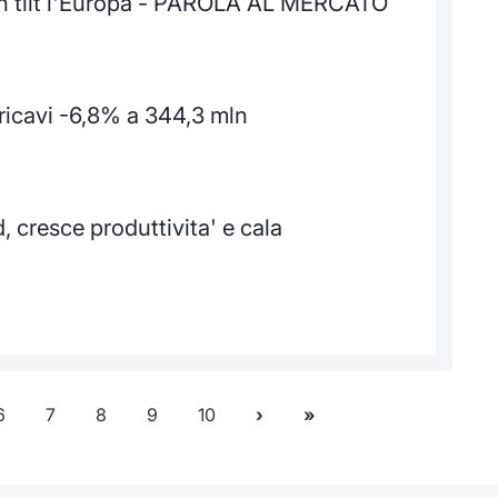
in tilt l'Europa - PAROLA AL MERCATO
 ricavi -6,8% a 344,3 mln
d, cresce produttivita' e cala
6
7
8
9
10