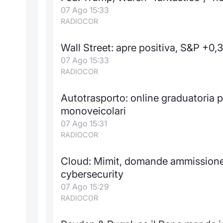
07 Ago 15:33
RADIOCOR
Wall Street: apre positiva, S&P +0
07 Ago 15:33
RADIOCOR
Autotrasporto: online graduatoria 
monoveicolari
07 Ago 15:31
RADIOCOR
Cloud: Mimit, domande ammissione 
cybersecurity
07 Ago 15:29
RADIOCOR