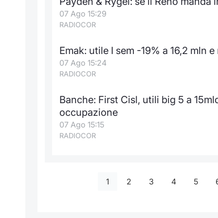
Payden & Rygel: se il Reno manda 
07 Ago 15:29
RADIOCOR
Emak: utile I sem -19% a 16,2 mln e
07 Ago 15:24
RADIOCOR
Banche: First Cisl, utili big 5 a 15ml
occupazione
07 Ago 15:15
RADIOCOR
1
2
3
4
5