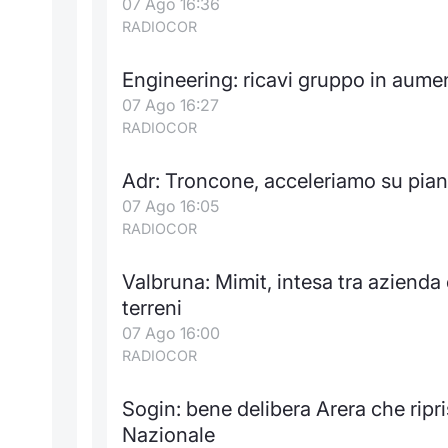
07 Ago 16:36
RADIOCOR
Engineering: ricavi gruppo in aumen
07 Ago 16:27
RADIOCOR
Adr: Troncone, acceleriamo su piano
07 Ago 16:05
RADIOCOR
Valbruna: Mimit, intesa tra azienda
terreni
07 Ago 16:00
RADIOCOR
Sogin: bene delibera Arera che ripr
Nazionale