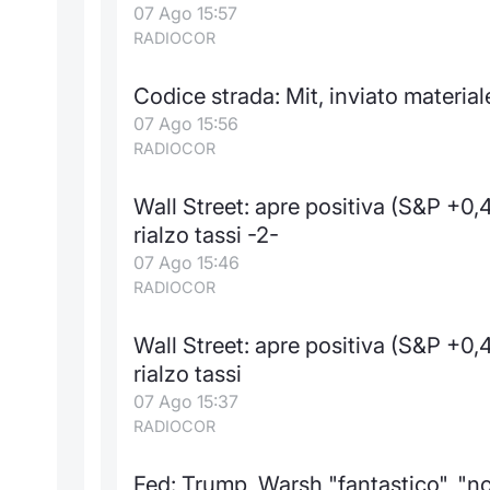
07 Ago 15:57
RADIOCOR
Codice strada: Mit, inviato material
07 Ago 15:56
RADIOCOR
Wall Street: apre positiva (S&P +0
rialzo tassi -2-
07 Ago 15:46
RADIOCOR
Wall Street: apre positiva (S&P +0
rialzo tassi
07 Ago 15:37
RADIOCOR
Fed: Trump, Warsh "fantastico", "non