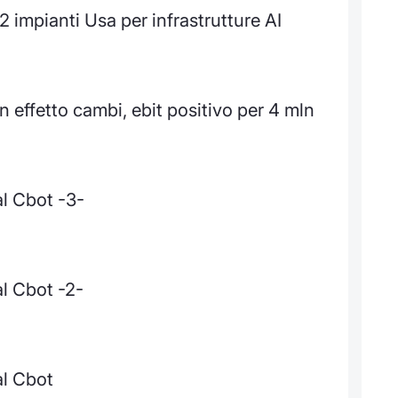
2 impianti Usa per infrastrutture AI
on effetto cambi, ebit positivo per 4 mln
al Cbot -3-
al Cbot -2-
al Cbot