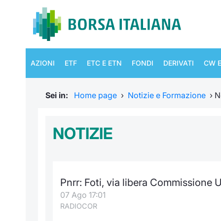
AZIONI
ETF
ETC E ETN
FONDI
DERIVATI
CW E
Sei in:
Home page
›
Notizie e Formazione
›
N
NOTIZIE
Pnrr: Foti, via libera Commissione Ue
07 Ago 17:01
RADIOCOR