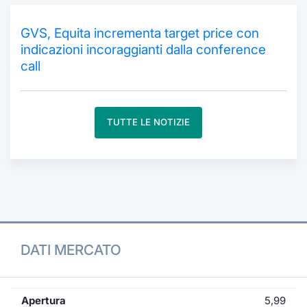
Formaz
Specific
GVS, Equita incrementa target price con
Statisti
indicazioni incoraggianti dalla conference
Avvisi
call
Market
TUTTE LE NOTIZIE
KID
DATI MERCATO
Apertura
5,99