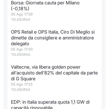
Borsa: Giornata cauta per Milano
Notizie e Formazione
Docume
Per emit
Docume
Dividen
Emittent
KID/PRI
Notizie
Servizi 
(-0,18%)
05 Ago 17:39
Chi siamo
Listed 
Docume
Formazi
BTP Min
Formaz
Listing
Statisti
Dati di
TELEBORSA
Milan
OPS Retail e OPS Italia, Ciro Di Meglio si
Calenda
Formazi
BONO Mi
Material
Analisi 
Segmen
dimette da consigliere e amministratore
delegato
IPO e M
OAT Min
Intermed
Mercato
05 Ago 17:30
TELEBORSA
Cambi
BUND Mi
Mifid 2
BTP
Valtecne, via libera golden power
MiFID 2
BTP Min
Regolam
Market M
all'acquisto dell'82% del capitale da parte
Speciali
di G Square
Opzioni
Academ
05 Ago 17:25
RFQ
TELEBORSA
Opzioni 
Spread 
EDP: in Italia superata quota 1,1 GW di
Indicato
capacità rinnovabile