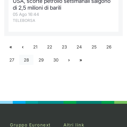
USA, scorte petrolio settimanali salgono
di 2,5 milioni di barili
05 Ago 16:44
TELEBORSA
21
22
23
24
25
26
27
28
29
30
Gruppo Euronext
Altri link