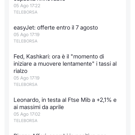
Formaz
05 Ago 17:22
Specific
TELEBORSA
Statisti
Avvisi
easyJet: offerte entro il 7 agosto
05 Ago 17:19
Market
TELEBORSA
KID
Fed, Kashkari: ora è il "momento di
iniziare a muovere lentamente" i tassi al
rialzo
05 Ago 17:19
TELEBORSA
Leonardo, in testa al Ftse Mib a +2,1% e
ai massimi da aprile
05 Ago 17:02
TELEBORSA