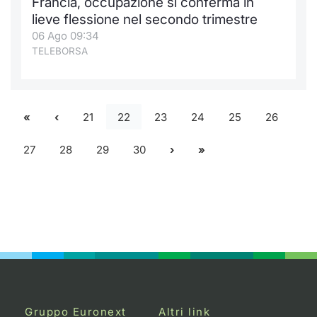
Francia, occupazione si conferma in
lieve flessione nel secondo trimestre
06 Ago 09:34
TELEBORSA
21
22
23
24
25
26
27
28
29
30
Gruppo Euronext
Altri link