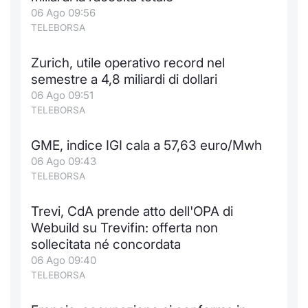
06 Ago 09:56
TELEBORSA
Zurich, utile operativo record nel
semestre a 4,8 miliardi di dollari
06 Ago 09:51
TELEBORSA
GME, indice IGI cala a 57,63 euro/Mwh
06 Ago 09:43
TELEBORSA
Trevi, CdA prende atto dell'OPA di
Webuild su Trevifin: offerta non
sollecitata né concordata
06 Ago 09:40
TELEBORSA