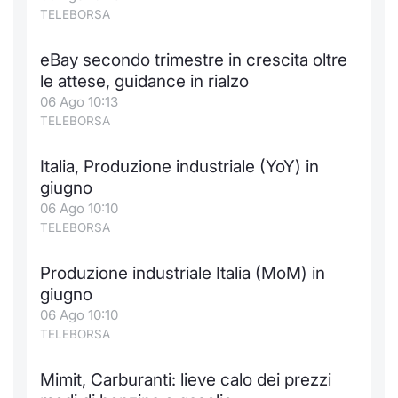
Formaz
TELEBORSA
Specific
Statisti
eBay secondo trimestre in crescita oltre
Avvisi
le attese, guidance in rialzo
06 Ago 10:13
Market
TELEBORSA
KID
Italia, Produzione industriale (YoY) in
giugno
06 Ago 10:10
TELEBORSA
Produzione industriale Italia (MoM) in
giugno
06 Ago 10:10
TELEBORSA
Mimit, Carburanti: lieve calo dei prezzi