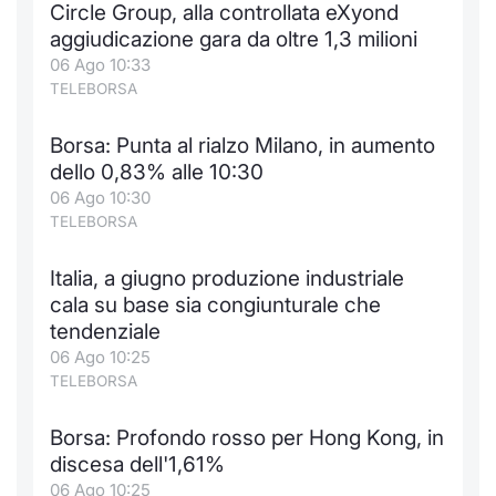
Circle Group, alla controllata eXyond
Notizie e Formazione
Docume
Per emit
Docume
Dividen
Emittent
KID/PRI
Notizie
Servizi 
aggiudicazione gara da oltre 1,3 milioni
06 Ago 10:33
Chi siamo
Listed 
Docume
Formazi
BTP Min
Formaz
Listing
Statisti
Dati di
TELEBORSA
Milan
Borsa: Punta al rialzo Milano, in aumento
Calenda
Formazi
BONO Mi
Material
Analisi 
Segmen
dello 0,83% alle 10:30
06 Ago 10:30
IPO e M
OAT Min
Intermed
Mercato
TELEBORSA
Cambi
BUND Mi
Mifid 2
BTP
Italia, a giugno produzione industriale
cala su base sia congiunturale che
MiFID 2
BTP Min
Regolam
Market M
tendenziale
Speciali
06 Ago 10:25
Opzioni
Academ
TELEBORSA
RFQ
Opzioni 
Borsa: Profondo rosso per Hong Kong, in
Spread 
discesa dell'1,61%
Indicato
06 Ago 10:25