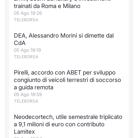
Formaz
trainati da Roma e Milano
Specific
05 Ago 19:26
Statisti
TELEBORSA
Avvisi
DEA, Alessandro Morini si dimette dal
Market
CdA
05 Ago 19:19
KID
TELEBORSA
Pirelli, accordo con ABET per sviluppo
congiunto di veicoli terrestri di soccorso
a guida remota
05 Ago 18:59
TELEBORSA
Neodecortech, utile semestrale triplicato
a 9,1 milioni di euro con contributo
Lamitex