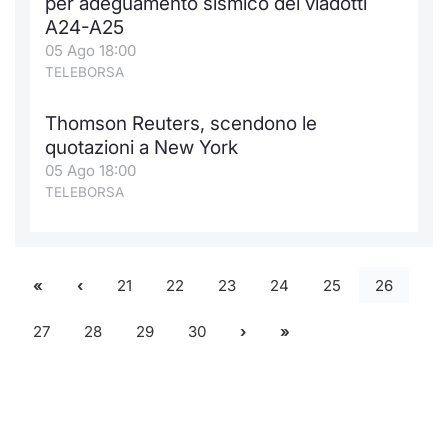
per adeguamento sismico dei viadotti
A24-A25
05 Ago 18:00
TELEBORSA
Thomson Reuters, scendono le
quotazioni a New York
05 Ago 18:00
TELEBORSA
21
22
23
24
25
26
27
28
29
30