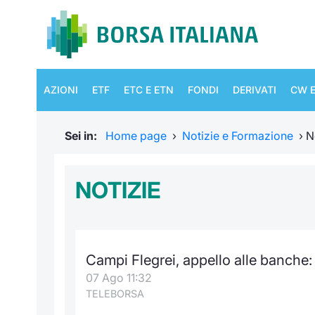
AZIONI
ETF
ETC E ETN
FONDI
DERIVATI
CW E
Sei in:
Home page
›
Notizie e Formazione
›
N
NOTIZIE
Campi Flegrei, appello alle banche:
07 Ago 11:32
TELEBORSA