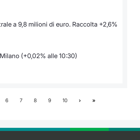
rale a 9,8 milioni di euro. Raccolta +2,6%
à Milano (+0,02% alle 10:30)
6
7
8
9
10