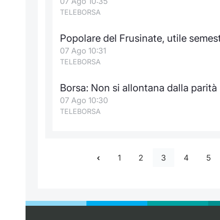
07 Ago 10:35
TELEBORSA
Popolare del Frusinate, utile semest
07 Ago 10:31
TELEBORSA
Borsa: Non si allontana dalla parit
07 Ago 10:30
TELEBORSA
1
2
3
4
5