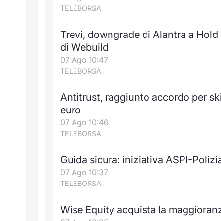
TELEBORSA
Trevi, downgrade di Alantra a Hold c
di Webuild
07 Ago 10:47
TELEBORSA
Antitrust, raggiunto accordo per ski
euro
07 Ago 10:46
TELEBORSA
Guida sicura: iniziativa ASPI-Poliz
07 Ago 10:37
TELEBORSA
Wise Equity acquista la maggioran