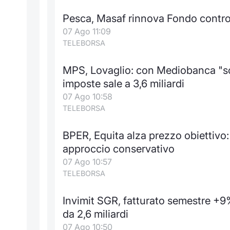
Pesca, Masaf rinnova Fondo contro 
07 Ago 11:09
TELEBORSA
MPS, Lovaglio: con Mediobanca "soli
imposte sale a 3,6 miliardi
07 Ago 10:58
TELEBORSA
BPER, Equita alza prezzo obiettivo: 
approccio conservativo
07 Ago 10:57
TELEBORSA
Invimit SGR, fatturato semestre +9
da 2,6 miliardi
07 Ago 10:50