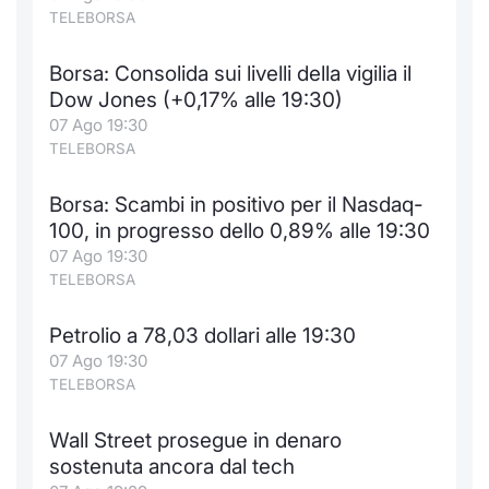
Formaz
TELEBORSA
Specific
Statisti
Borsa: Consolida sui livelli della vigilia il
Avvisi
Dow Jones (+0,17% alle 19:30)
07 Ago 19:30
Market
TELEBORSA
KID
Borsa: Scambi in positivo per il Nasdaq-
100, in progresso dello 0,89% alle 19:30
07 Ago 19:30
TELEBORSA
Petrolio a 78,03 dollari alle 19:30
07 Ago 19:30
TELEBORSA
Wall Street prosegue in denaro
sostenuta ancora dal tech