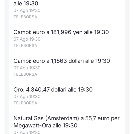
alle 19:30
Notizie e Formazione
Docume
Per emit
Docume
Dividen
Emittent
KID/PRI
Notizie
Servizi 
07 Ago 19:30
TELEBORSA
Chi siamo
Listed 
Docume
Formazi
BTP Min
Formaz
Listing
Statisti
Dati di
Milan
Cambi: euro a 181,996 yen alle 19:30
07 Ago 19:30
Calenda
Formazi
BONO Mi
Material
Analisi 
Segmen
TELEBORSA
IPO e M
OAT Min
Intermed
Mercato
Cambi: euro a 1,1563 dollari alle 19:30
07 Ago 19:30
Cambi
BUND Mi
Mifid 2
BTP
TELEBORSA
MiFID 2
BTP Min
Regolam
Market M
Oro: 4.340,47 dollari alle 19:30
Speciali
07 Ago 19:30
Opzioni
Academ
TELEBORSA
RFQ
Opzioni 
Natural Gas (Amsterdam) a 55,7 euro per
Spread 
Megawatt-Ora alle 19:30
Indicato
07 Ago 19:30