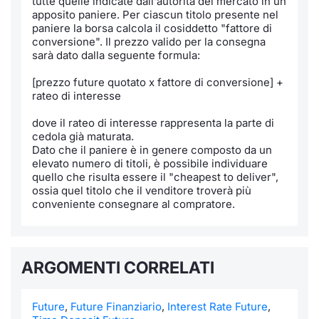
tutte quelle indicate dall'autorità del mercato in un
Formaz
apposito paniere. Per ciascun titolo presente nel
Specific
paniere la borsa calcola il cosiddetto "fattore di
Statisti
conversione". Il prezzo valido per la consegna
sarà dato dalla seguente formula:
Avvisi
[prezzo future quotato x fattore di conversione] +
Market
rateo di interesse
dove il rateo di interesse rappresenta la parte di
KID
cedola già maturata.
Dato che il paniere è in genere composto da un
elevato numero di titoli, è possibile individuare
quello che risulta essere il "cheapest to deliver",
ossia quel titolo che il venditore troverà più
conveniente consegnare al compratore.
ARGOMENTI CORRELATI
Future
,
Future Finanziario
,
Interest Rate Future
,