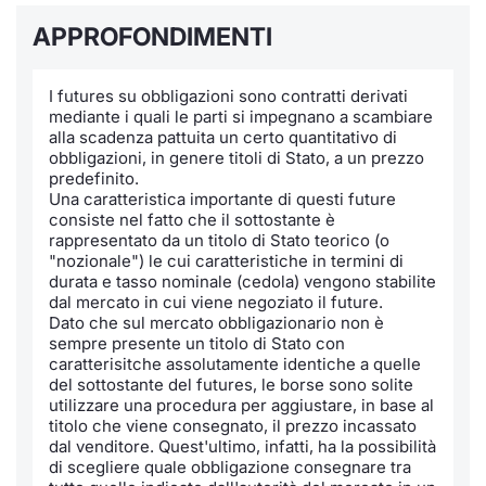
APPROFONDIMENTI
Notizie e Formazione
Docume
Per emit
Docume
Dividen
Emittent
KID/PRI
Notizie
Servizi 
Chi siamo
Listed 
Docume
Formazi
BTP Min
Formaz
Listing
Statisti
Dati di
I futures su obbligazioni sono contratti derivati
Milan
mediante i quali le parti si impegnano a scambiare
alla scadenza pattuita un certo quantitativo di
Calenda
Formazi
BONO Mi
Material
Analisi 
Segmen
obbligazioni, in genere titoli di Stato, a un prezzo
predefinito.
IPO e M
OAT Min
Intermed
Una caratteristica importante di questi future
Mercato
consiste nel fatto che il sottostante è
rappresentato da un titolo di Stato teorico (o
Cambi
BUND Mi
Mifid 2
"nozionale") le cui caratteristiche in termini di
BTP
durata e tasso nominale (cedola) vengono stabilite
dal mercato in cui viene negoziato il future.
MiFID 2
BTP Min
Regolam
Market M
Dato che sul mercato obbligazionario non è
Speciali
sempre presente un titolo di Stato con
Opzioni
Academ
caratterisitche assolutamente identiche a quelle
del sottostante del futures, le borse sono solite
RFQ
utilizzare una procedura per aggiustare, in base al
Opzioni 
titolo che viene consegnato, il prezzo incassato
Spread 
dal venditore. Quest'ultimo, infatti, ha la possibilità
di scegliere quale obbligazione consegnare tra
Indicato