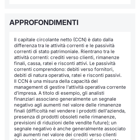
Notizie e Formazione
Docume
Per emit
Docume
Dividen
Emittent
KID/PRI
Notizie
Servizi 
APPROFONDIMENTI
Chi siamo
Listed 
Docume
Formazi
BTP Min
Formaz
Listing
Statisti
Dati di
Milan
Il capitale circolante netto (CCN) è dato dalla
Calenda
Formazi
BONO Mi
Material
Analisi 
Segmen
differenza tra le attività correnti e le passività
correnti di stato patrimoniale. Rientrano tra le
IPO e M
OAT Min
Intermed
attività correnti: crediti verso clienti, rimanenze
Mercato
finali, cassa, ratei e risconti attivi. Le passività
correnti comprendono: debiti verso fornitori,
Cambi
BUND Mi
Mifid 2
debiti di natura operativa, ratei e risconti passivi.
BTP
Il CCN è una misura della capacità del
management di gestire l'attività operativa corrente
MiFID 2
BTP Min
Regolam
Market M
d'impresa. A titolo di esempio, gli analisti
Speciali
finanziari associano generalmente un segnale
Opzioni
Academ
negativo agli aumenti nel valore delle rimanenze
finali (difficoltà nel vendere i prodotti dell'azienda,
RFQ
presenza di prodotti obsoleti nelle rimanenze,
Opzioni 
previsioni di riduzioni delle vendite future); un
Spread 
segnale negativo è anche generalmente associato
agli aumenti nel valore dei crediti verso clienti
Indicato