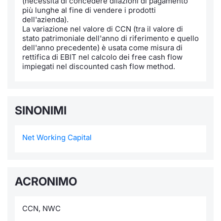
(necessità di concedere dilazioni di pagamento
Formaz
più lunghe al fine di vendere i prodotti
Specific
dell'azienda).
Statisti
La variazione nel valore di CCN (tra il valore di
stato patrimoniale dell'anno di riferimento e quello
Avvisi
dell'anno precedente) è usata come misura di
rettifica di EBIT nel calcolo dei free cash flow
Market
impiegati nel discounted cash flow method.
KID
SINONIMI
Net Working Capital
ACRONIMO
CCN, NWC