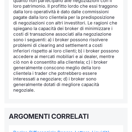
quanto non partecipano alle negoziazioni con il
Formaz
loro patrimonio. Il profitto lordo che essi traggono
Specific
dalla loro operatività è dato dalle commissioni
Statisti
pagate dalla loro clientela per la predisposizione
di negoziazioni con altri investitori. Le ragioni che
Avvisi
spiegano la capacità dei broker di minimizzare i
costi di transazione associati alla negoziazione
Market
sono i seguenti: a) i broker possono risolvere
problemi di clearing and settlement a costi
inferiori rispetto ai loro clienti; b) i broker possono
KID
accedere ai mercati mobiliari e ai dealer, mentre
ciò non è consentito alla clientela; c) i broker
generalmente conscono meglio della loro
clientela i trader che potrebbero essere
interessati a negoziare; d) i broker sono
generalmente dotati di megliore capacità
negoziale.
ARGOMENTI CORRELATI