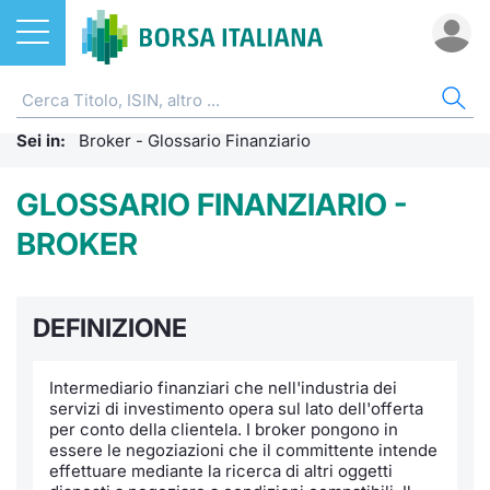
Azioni
AZI
ETF
ETC
FON
DER
CW 
OBB
FIN
NOT
CHI
Sei in:
ETF
Broker - Glossario Finanziario
Home
Home
Home
Home
Home
Home
Home
Home
Home
Home
ETC e ETN
Cerca Ti
Tutti gli
Tutti gl
Mercato
Futures
Strumen
Tutti gl
Accesso 
Formazi
Borsa It
GLOSSARIO FINANZIARIO -
BROKER
Fondi
Quotarsi
Euronex
Per inte
Fondi ap
Futures 
Strumen
MOT
Investim
Glossar
Ufficio
Derivati
Distribu
Per inte
RFQ
Fondi ch
MiniFut
Modello
Euronex
Sustain
Comunic
Calenda
DEFINIZIONE
investi
CW e Certificati
Mercati
RFQ
Market 
MicroFu
Quotazi
EuroTL
ESGenera
Avvisi d
Servizi 
Fondi c
Intermediario finanziari che nell'industria dei
servizi di investimento opera sul lato dell'offerta
Obbligazioni
Indici
Market 
Statisti
Futures
Statisti
Green e
Eventi
Radioco
Storia d
per conto della clientela. I broker pongono in
essere le negoziazioni che il committente intende
Finanza Sostenibile
Rialzi e 
Statisti
Per emit
Futures 
Market 
Come qu
Regolam
Telebor
Palazzo
effettuare mediante la ricerca di altri oggetti