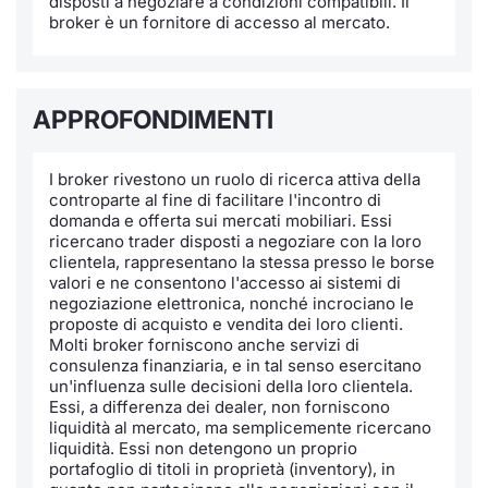
disposti a negoziare a condizioni compatibili. Il
broker è un fornitore di accesso al mercato.
Notizie e Formazione
Docume
Per emit
Docume
Dividen
Emittent
KID/PRI
Notizie
Servizi 
Chi siamo
Listed 
Docume
Formazi
BTP Min
Formaz
Listing
Statisti
Dati di
Milan
APPROFONDIMENTI
Calenda
Formazi
BONO Mi
Material
Analisi 
Segmen
I broker rivestono un ruolo di ricerca attiva della
IPO e M
OAT Min
Intermed
controparte al fine di facilitare l'incontro di
Mercato
domanda e offerta sui mercati mobiliari. Essi
ricercano trader disposti a negoziare con la loro
Cambi
BUND Mi
Mifid 2
clientela, rappresentano la stessa presso le borse
BTP
valori e ne consentono l'accesso ai sistemi di
negoziazione elettronica, nonché incrociano le
MiFID 2
BTP Min
Regolam
Market M
proposte di acquisto e vendita dei loro clienti.
Speciali
Molti broker forniscono anche servizi di
Opzioni
Academ
consulenza finanziaria, e in tal senso esercitano
un'influenza sulle decisioni della loro clientela.
RFQ
Essi, a differenza dei dealer, non forniscono
Opzioni 
liquidità al mercato, ma semplicemente ricercano
Spread 
liquidità. Essi non detengono un proprio
portafoglio di titoli in proprietà (inventory), in
Indicato