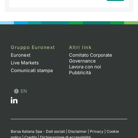
Gruppo Euronext
Altri link
Euronext
Comitato Corporate
Governance
Live Markets
Lavora con noi
Comunicati stampa
Pubblicità
EN
Borsa Italiana Spa - Dati sociali
|
Disclaimer
|
Privacy
|
Cookie
policy
|
Credits
|
Dichiarazione di accessibilità