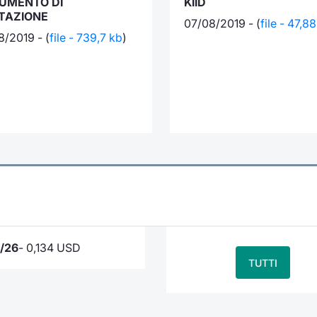
UMENTO DI
KIID
TAZIONE
07/08/2019 - (
file - 47,8
8/2019 - (
file - 739,7 kb
)
/26
- 0,134 USD
TUTTI