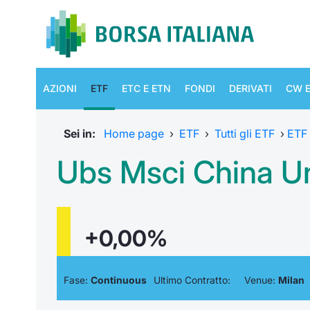
AZIONI
ETF
ETC E ETN
FONDI
DERIVATI
CW E
Sei in:
Home page
›
ETF
›
Tutti gli ETF
›
ETF
Ubs Msci China Uni
+0,00%
Fase:
Continuous
Ultimo Contratto:
Venue:
Milan