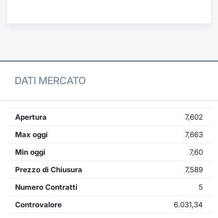
Formaz
Specific
Statisti
Avvisi
Market
DATI MERCATO
KID
Apertura
7,602
Max oggi
7,663
Min oggi
7,60
Prezzo di Chiusura
7,589
Numero Contratti
5
Controvalore
6.031,34