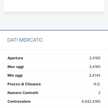
Formaz
Specific
Statisti
Avvisi
Market
DATI MERCATO
KID
Apertura
3,4165
Max oggi
3,4165
Min oggi
3,4145
Prezzo di Chiusura
N.D.
Numero Contratti
2
Controvalore
6.832,4165