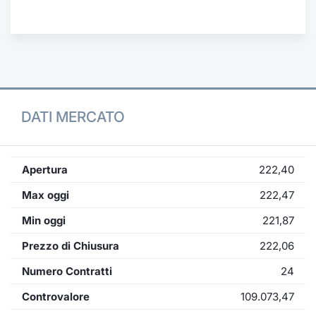
Formaz
Specific
Statisti
Avvisi
Market
DATI MERCATO
KID
Apertura
222,40
Max oggi
222,47
Min oggi
221,87
Prezzo di Chiusura
222,06
Numero Contratti
24
Controvalore
109.073,47