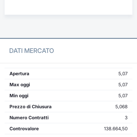
Formaz
Specific
Statisti
Avvisi
Market
DATI MERCATO
KID
Apertura
5,07
Max oggi
5,07
Min oggi
5,07
Prezzo di Chiusura
5,068
Numero Contratti
3
Controvalore
138.664,50