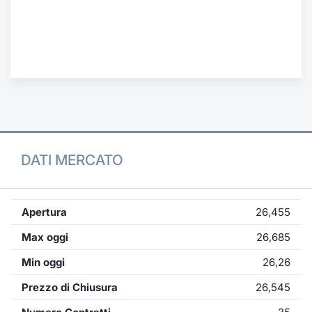
Formaz
Specific
Statisti
Avvisi
Market
KID
DATI MERCATO
Apertura
26,455
Max oggi
26,685
Min oggi
26,26
Prezzo di Chiusura
26,545