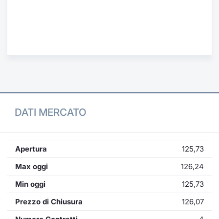
Formaz
Specific
Statisti
Avvisi
Market
KID
DATI MERCATO
Apertura
125,73
Max oggi
126,24
Min oggi
125,73
Prezzo di Chiusura
126,07