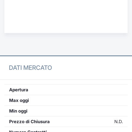
Formaz
Specific
Statisti
Avvisi
Market
KID
DATI MERCATO
Apertura
Max oggi
Min oggi
Prezzo di Chiusura
N.D.