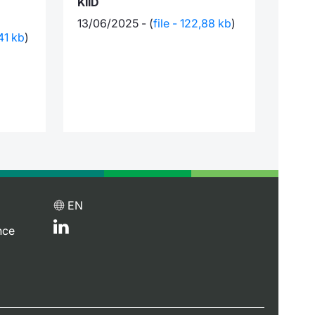
KIID
13/06/2025 - (
file - 122,88 kb
)
,41 kb
)
EN
nce