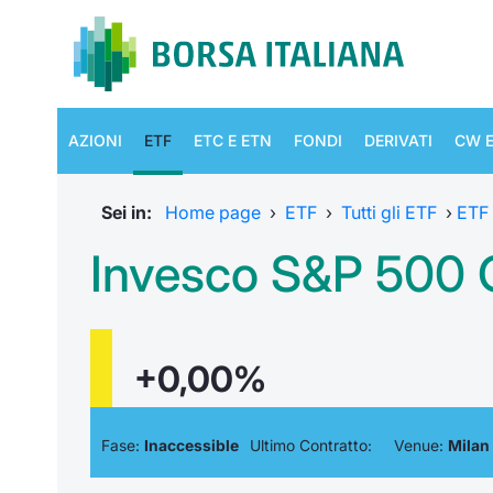
AZIONI
ETF
ETC E ETN
FONDI
DERIVATI
CW E
Sei in:
Home page
›
ETF
›
Tutti gli ETF
›
ETF
Invesco S&P 500 Q
+0,00%
Fase:
Inaccessible
Ultimo Contratto:
Venue:
Milan