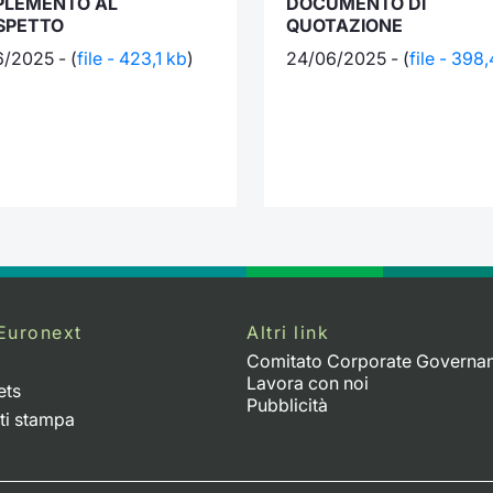
PLEMENTO AL
DOCUMENTO DI
SPETTO
QUOTAZIONE
6/2025 - (
file - 423,1 kb
)
24/06/2025 - (
file - 398
Euronext
Altri link
Comitato Corporate Governa
Lavora con noi
ets
Pubblicità
ti stampa