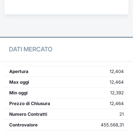
Formaz
Specific
Statisti
Avvisi
Market
DATI MERCATO
KID
Apertura
12,404
Max oggi
12,464
Min oggi
12,392
Prezzo di Chiusura
12,464
Numero Contratti
21
Controvalore
455.568,31