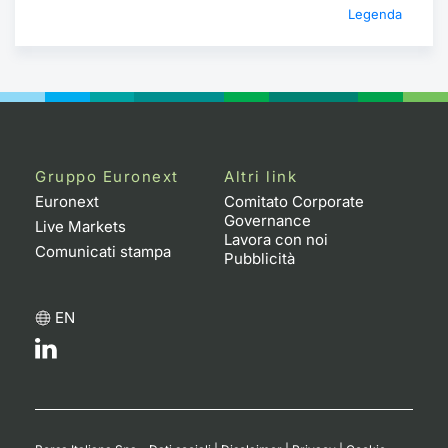
Formaz
Legenda
Specific
Statisti
Avvisi
Market
Gruppo Euronext
Altri link
KID
Euronext
Comitato Corporate
Governance
Live Markets
Lavora con noi
Comunicati stampa
Pubblicità
EN