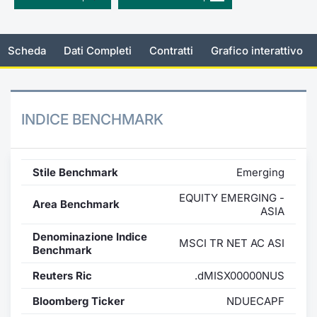
Per emittenti
Notizie e Formazione
Docume
Docume
Dividen
Emittent
KID/PRI
Notizie
Servizi 
Scheda
Dati Completi
Contratti
Grafico interattivo
Documenti
Chi siamo
Listed 
Formazi
BTP Min
Formaz
Listing
Statisti
Dati di
Milan
Formazione ETF
Calenda
BONO Mi
Material
Analisi 
Segmen
INDICE BENCHMARK
IPO e M
OAT Min
Intermed
Mercato
Cambi
BUND Mi
Mifid 2
BTP
Stile Benchmark
Emerging
EQUITY EMERGING -
MiFID 2
BTP Min
Regolam
Area Benchmark
Market M
ASIA
Speciali
Opzioni
Academ
Denominazione Indice
MSCI TR NET AC ASI
Benchmark
RFQ
Opzioni 
Reuters Ric
.dMISX00000NUS
Spread 
Bloomberg Ticker
NDUECAPF
Indicato