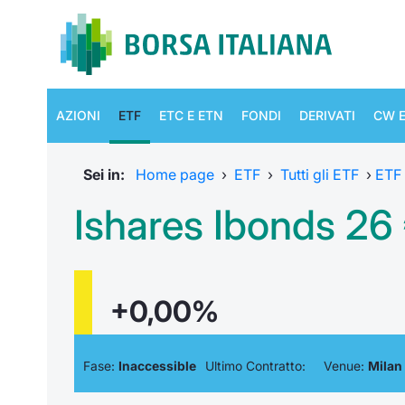
AZIONI
ETF
ETC E ETN
FONDI
DERIVATI
CW E
Sei in:
Home page
›
ETF
›
Tutti gli ETF
›
ETF
Ishares Ibonds 26 
+0,00%
Fase:
Inaccessible
Ultimo Contratto:
Venue:
Milan