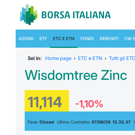
AZIONI
ETF
ETC E ETN
FONDI
DERIVATI
CW E
Sei in:
Home page
›
ETC e ETN
›
Tutti gli E
Wisdomtree Zinc
11,114
-1,10%
Fase:
Closed
Ultimo Contratto:
07/08/26 13.33.37