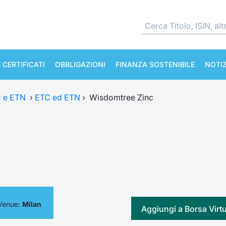
 CERTIFICATI
OBBLIGAZIONI
FINANZA SOSTENIBILE
NOTIZ
TC e ETN
›
ETC ed ETN
›
Wisdomtree Zinc
Venue:
Milan
Aggiungi a Borsa Virt