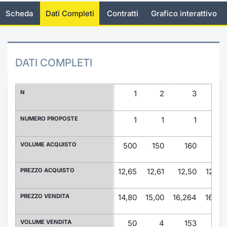
Scheda
Dati Completi
Contratti
Grafico interattivo
Documenti
Notizie e Formazione
Docume
Per emit
Dividen
Emittent
KID/PRI
Notizie
Servizi 
Formazione ETC e ETN
Chi siamo
Listed 
Docume
BTP Min
Formaz
Listing
Statisti
Dati di
Milan
DATI COMPLETI
Calenda
Formazi
BONO Mi
Material
Analisi 
Segmen
IPO e M
OAT Min
Intermed
N
1
2
3
4
Mercato
Cambi
BUND Mi
Mifid 2
NUMERO PROPOSTE
1
1
1
1
BTP
MiFID 2
BTP Min
Regolam
VOLUME ACQUISTO
500
150
160
210
Market M
Speciali
Opzioni
Academ
PREZZO ACQUISTO
12,65
12,61
12,50
12,28
RFQ
Opzioni 
PREZZO VENDITA
14,80
15,00
16,264
16,40
Spread 
Indicato
VOLUME VENDITA
50
4
153
200