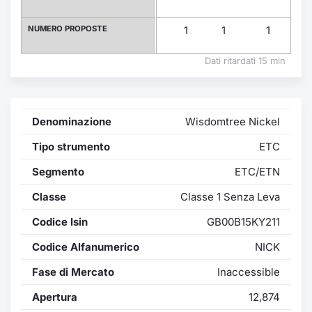
Formaz
Specific
NUMERO PROPOSTE
1
1
1
1
Statisti
Avvisi
Dati ritardati 15 min
Market
Denominazione
Wisdomtree Nickel
KID
Tipo strumento
ETC
Segmento
ETC/ETN
Classe
Classe 1 Senza Leva
Codice Isin
GB00B15KY211
Codice Alfanumerico
NICK
Fase di Mercato
Inaccessible
Apertura
12,874