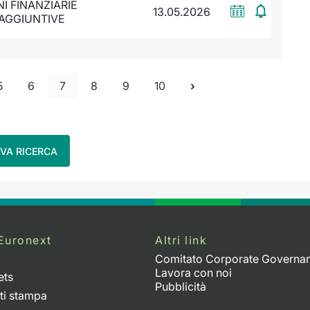
I FINANZIARIE
13.05.2026
 AGGIUNTIVE
5
6
7
8
9
10
VA RICERCA
Euronext
Altri link
Comitato Corporate Governa
Lavora con noi
ets
Pubblicità
ti stampa