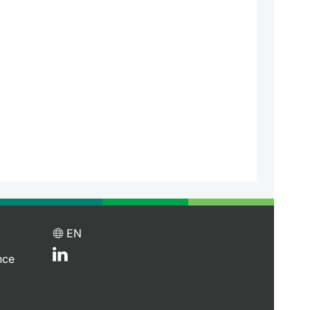
EN
nce