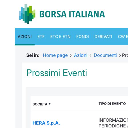
AZIONI
ETF
ETC E ETN
FONDI
DERIVATI
CW E
Sei in:
Home page
›
Azioni
›
Documenti
›
Pr
Prossimi Eventi
TIPO DI EVENTO
SOCIETÀ
INFORMAZION
HERA S.p.A.
PERIODICHE