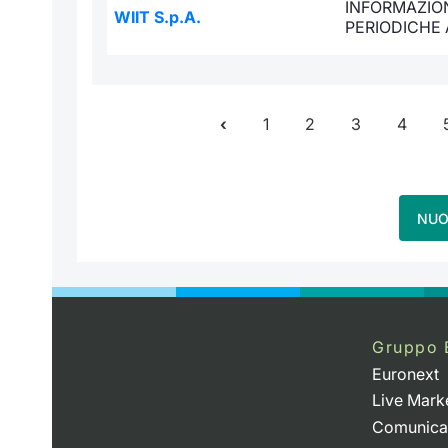
INFORMAZION
WIIT S.p.A.
PERIODICHE
1
2
3
4
NUO
Gruppo 
Euronext
Live Mark
Comunica